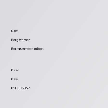
0 см
Borg Warner
Вентилятор в сборе
0 см
0 см
020003069