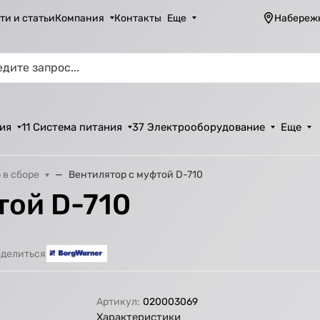
ти и статьи
Компания
Контакты
Еще
Набереж
ия
11 Система питания
37 Электрооборудование
Еще
 в сборе
Вентилятор с муфтой D-710
той D-710
делиться
Артикул:
020003069
Характеристики