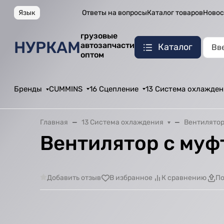
Язык
Ответы на вопросы
Каталог товаров
Новос
грузовые
НУРКАМ
автозапчасти
Каталог
оптом
Бренды
CUMMINS
16 Сцепление
13 Система охлажден
Главная
13 Система охлаждения
Вентилятор
Вентилятор с муф
Добавить отзыв
В избранное
К сравнению
По