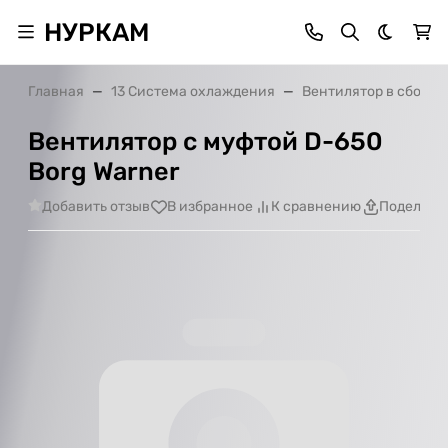
НУРКАМ
Темная 
Главная
13 Система охлаждения
Вентилятор в сборе
Вентилятор с муфтой D-650
Borg Warner
Добавить отзыв
В избранное
К сравнению
Поделить