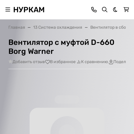
НУРКАМ
Темная 
Главная
13 Система охлаждения
Вентилятор в сборе
Вентилятор c муфтой D-660
Borg Warner
Добавить отзыв
В избранное
К сравнению
Поделить