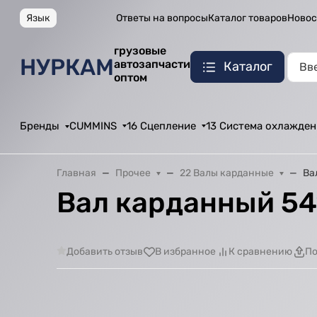
Язык
Ответы на вопросы
Каталог товаров
Новос
грузовые
НУРКАМ
автозапчасти
Каталог
оптом
Бренды
CUMMINS
16 Сцепление
13 Система охлажден
Главная
Прочее
22 Валы карданные
Ва
Вал карданный 54
Добавить отзыв
В избранное
К сравнению
По