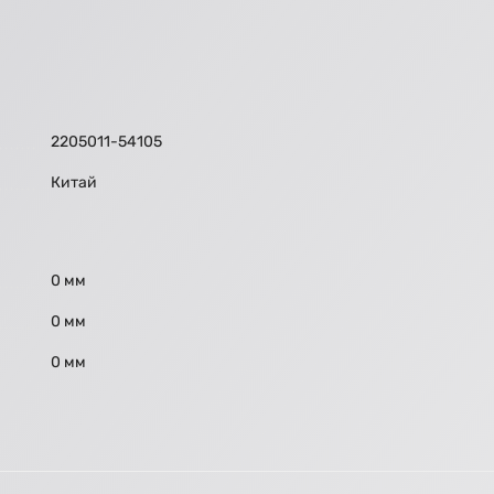
2205011-54105
Китай
0 мм
0 мм
0 мм