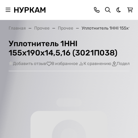
НУРКАМ
Темная 
Главная
Прочее
Прочее
Уплотнитель 1ННI 155х190х
Уплотнитель 1ННI
155х190х14,5,16 (3021П038)
Добавить отзыв
В избранное
К сравнению
Поделить