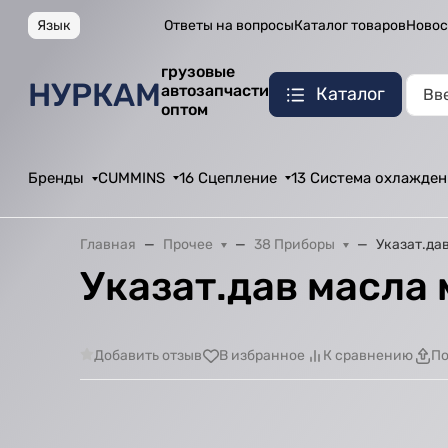
Язык
Ответы на вопросы
Каталог товаров
Новос
грузовые
НУРКАМ
автозапчасти
Каталог
оптом
Бренды
CUMMINS
16 Сцепление
13 Система охлажден
Главная
Прочее
38 Приборы
Указат.да
Указат.дав масла 
Добавить отзыв
В избранное
К сравнению
По