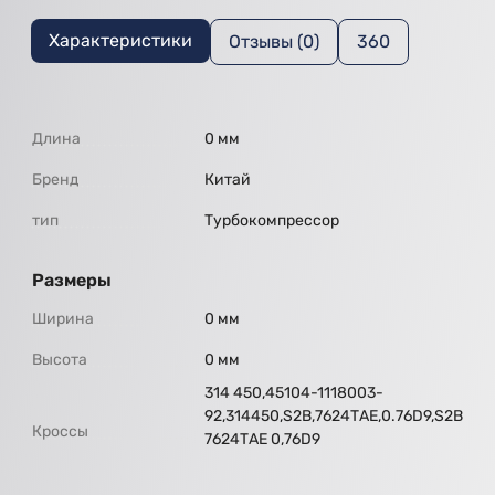
Характеристики
Отзывы (0)
360
Длина
0 мм
Бренд
Китай
тип
Турбокомпрессор
Размеры
Ширина
0 мм
Высота
0 мм
314 450,45104-1118003-
92,314450,S2В,7624ТАЕ,0.76D9,S2В
Кроссы
7624ТАЕ 0,76D9