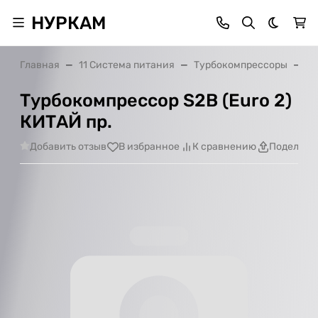
НУРКАМ
Темная 
Главная
11 Система питания
Турбокомпрессоры
Ту
Турбокомпрессор S2B (Euro 2)
КИТАЙ пр.
Добавить отзыв
В избранное
К сравнению
Поделить