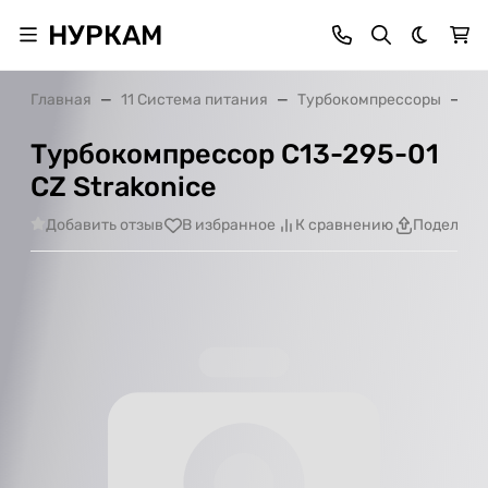
НУРКАМ
Темная 
Главная
11 Система питания
Турбокомпрессоры
Ту
Турбокомпрессор С13-295-01
CZ Strakonice
Добавить отзыв
В избранное
К сравнению
Поделить