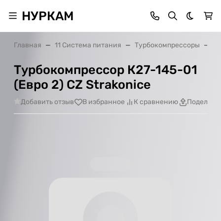
НУРКАМ
Темная 
Главная
11 Система питания
Турбокомпрессоры
Ту
Турбокомпрессор К27-145-01
(Евро 2) CZ Strakonice
Добавить отзыв
В избранное
К сравнению
Поделить