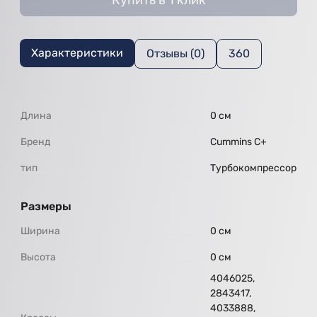
Купить в 1 клик
Характеристики
Отзывы (0)
360
Длина
0 см
Бренд
Cummins C+
тип
Турбокомпрессор
Размеры
Ширина
0 см
Высота
0 см
4046025,
2843417,
4033888,