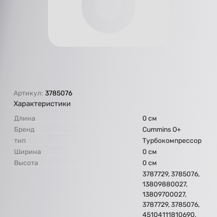
Артикул:
3785076
Характеристики
Длина
0 см
Бренд
Cummins O+
тип
Турбокомпрессор
Ширина
0 см
Высота
0 см
3787729, 3785076,
13809880027,
13809700027,
3787729, 3785076,
45104111810690,