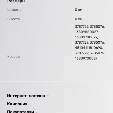
Размеры
Ширина
0 см
Высота
0 см
3787729, 3785076,
13809880027,
13809700027,
3787729, 3785076,
45104111810690,
3787729, 3785076,
Кроссы
13809700027
Интернет-магазин
Компания
Покупателям