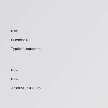
0 см
Cummins O+
Турбокомпрессор
0 см
0 см
3788095, 3788093