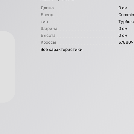
Длина
0 см
Бренд
Cummin
тип
Турбок
Ширина
0 см
Высота
0 см
Кроссы
378809
Все характеристики