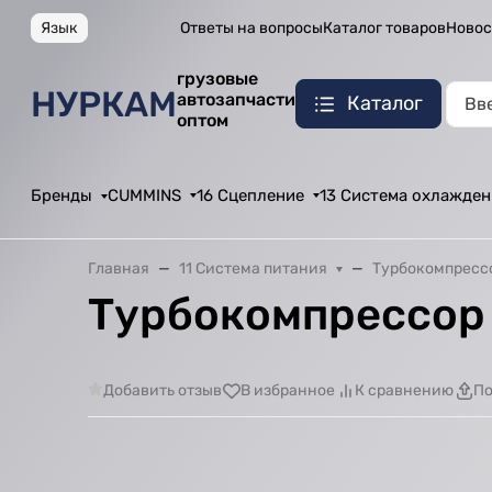
Язык
Ответы на вопросы
Каталог товаров
Новос
грузовые
НУРКАМ
автозапчасти
Каталог
оптом
Бренды
CUMMINS
16 Сцепление
13 Система охлажден
Главная
11 Система питания
Турбокомпресс
Турбокомпрессор
Добавить отзыв
В избранное
К сравнению
По