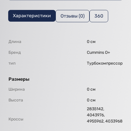
Характеристики
Отзывы (0)
360
Длина
0 см
Бренд
Cummins O+
тип
Турбокомпрессор
Размеры
Ширина
0 см
Высота
0 см
2835142,
4043976,
Кроссы
4955962, 4033968