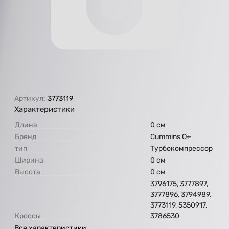
Артикул:
3773119
Характеристики
Длина
0 см
Бренд
Cummins O+
тип
Турбокомпрессор
Ширина
0 см
Высота
0 см
3796175, 3777897,
3777896, 3794989,
3773119, 5350917,
Кроссы
3786530
Все характеристики