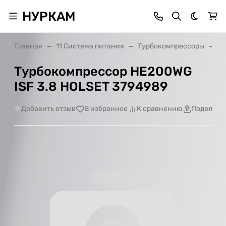
НУРКАМ
Темная 
Главная
11 Система питания
Турбокомпрессоры
Ту
Турбокомпрессор HE200WG
ISF 3.8 HOLSET 3794989
Добавить отзыв
В избранное
К сравнению
Поделить