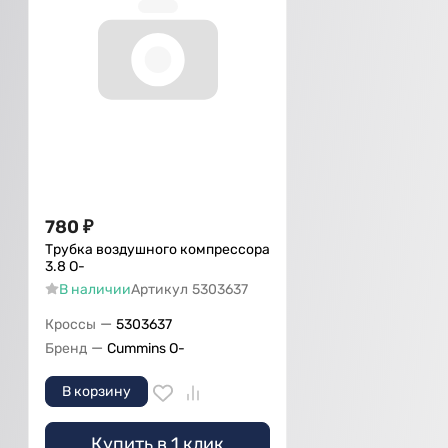
780
₽
Трубка воздушного компрессора
3.8 О-
В наличии
Артикул
5303637
—
Кроссы
5303637
—
Бренд
Cummins O-
В корзину
Купить в 1 клик