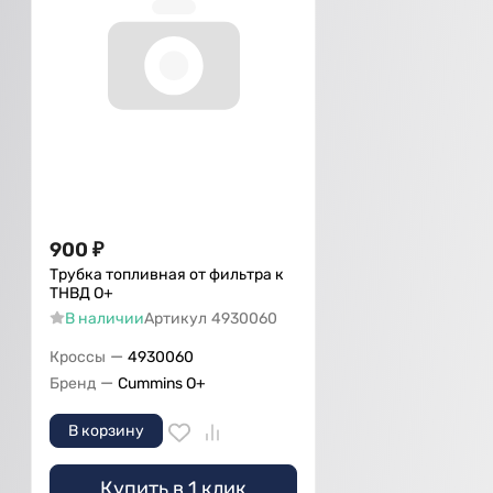
900
₽
Трубка топливная от фильтра к
ТНВД О+
В наличии
Артикул
4930060
—
Кроссы
4930060
—
Бренд
Cummins O+
В корзину
Купить в 1 клик