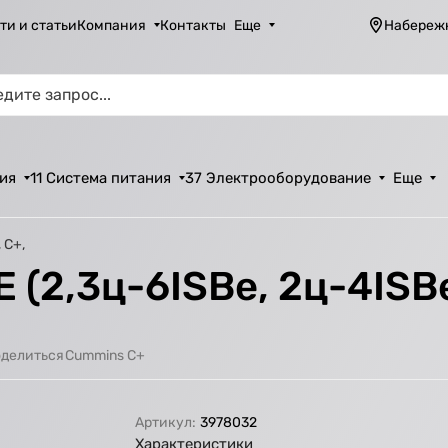
ти и статьи
Компания
Контакты
Еще
Набереж
ия
11 Система питания
37 Электрооборудование
Еще
 С+,
 (2,3ц-6ISBe, 2ц-4ISBe
Cummins C+
делиться
Артикул:
3978032
Характеристики