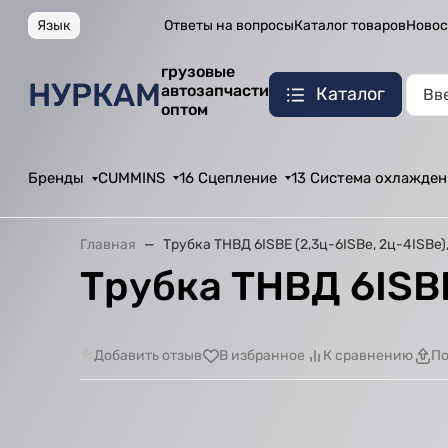
Язык
Ответы на вопросы
Каталог товаров
Новос
грузовые
НУРКАМ
автозапчасти
Каталог
оптом
Бренды
CUMMINS
16 Сцепление
13 Система охлажден
Главная
Трубка ТНВД 6ISBE (2,3ц-6ISBe, 2ц-4ISBe),
Трубка ТНВД 6ISBE
Добавить отзыв
В избранное
К сравнению
По