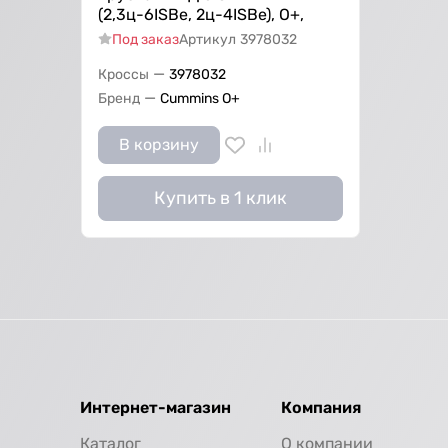
(2,3ц-6ISBe, 2ц-4ISBe), О+,
Под заказ
Артикул
3978032
—
Кроссы
3978032
—
Бренд
Cummins O+
В корзину
Купить в 1 клик
Интернет-магазин
Компания
Каталог
О компании