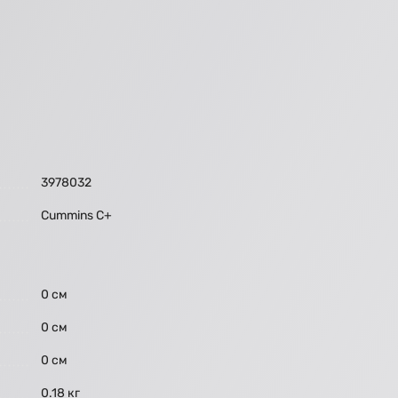
3978032
Cummins C+
0 см
0 см
0 см
0.18 кг