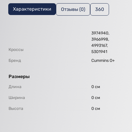
Характеристики
Отзывы (0)
360
3974940,
3966998,
4993167,
Кроссы
5301941
Бренд
Cummins O+
Размеры
Длина
0 см
Ширина
0 см
Высота
0 см