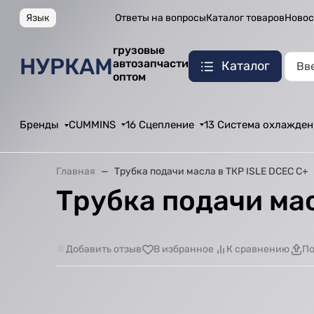
Язык
Ответы на вопросы
Каталог товаров
Новос
грузовые
НУРКАМ
автозапчасти
Каталог
оптом
Бренды
CUMMINS
16 Сцепление
13 Система охлажден
Главная
Трубка подачи масла в ТКР ISLE DCEC С+
Трубка подачи мас
Добавить отзыв
В избранное
К сравнению
По