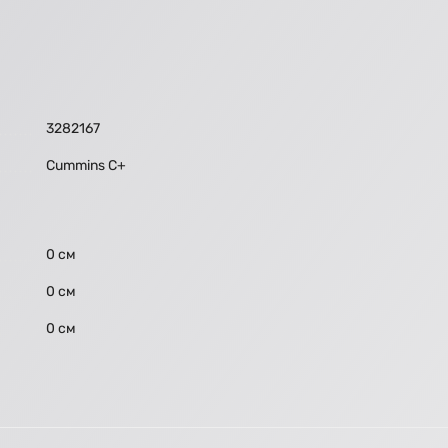
3282167
Cummins C+
0 см
0 см
0 см