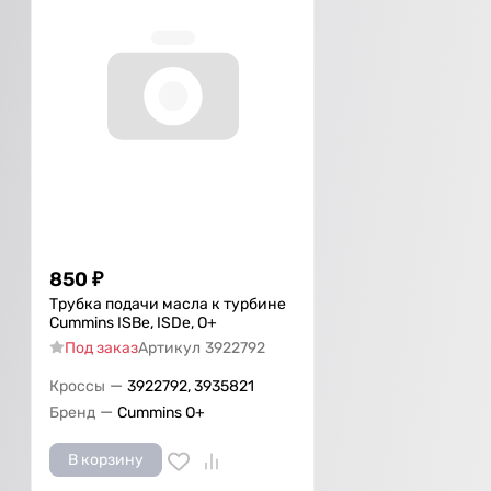
850
₽
Трубка подачи масла к турбине
Cummins ISBe, ISDe, О+
Под заказ
Артикул
3922792
—
Кроссы
3922792, 3935821
—
Бренд
Cummins O+
В корзину