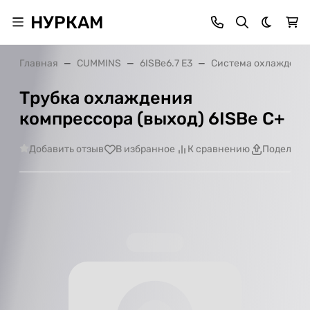
НУРКАМ
Темная 
Главная
CUMMINS
6ISBe6.7 E3
Система охлаждени
Трубка охлаждения
компрессора (выход) 6ISBe С+
Добавить отзыв
В избранное
К сравнению
Поделить