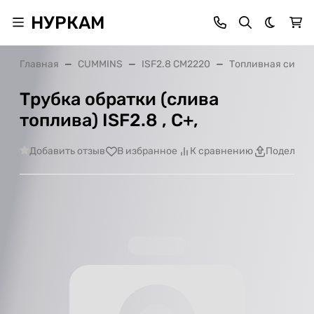
НУРКАМ
Темная 
Главная
CUMMINS
ISF2.8 CM2220
Топливная систе
Трубка обратки (слива
топлива) ISF2.8 , С+,
Добавить отзыв
В избранное
К сравнению
Поделить