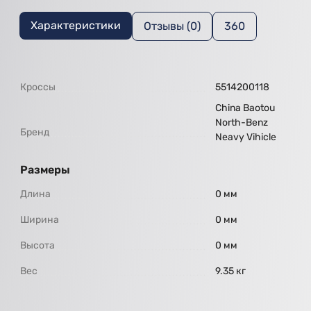
Характеристики
Отзывы (0)
360
Кроссы
5514200118
China Baotou
North-Benz
Бренд
Neavy Vihicle
Размеры
Длина
0 мм
Ширина
0 мм
Высота
0 мм
Вес
9.35 кг