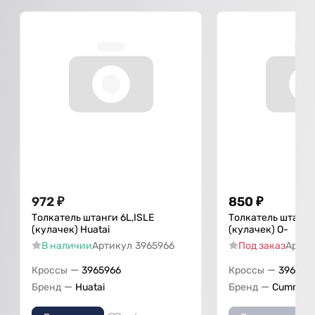
972
₽
850
₽
Толкатель штанги 6L,ISLE
Толкатель штанги
(кулачек) Huatai
(кулачек) О-
В наличии
Артикул
3965966
Под заказ
Артик
—
—
Кроссы
3965966
Кроссы
396596
—
—
Бренд
Huatai
Бренд
Cummins