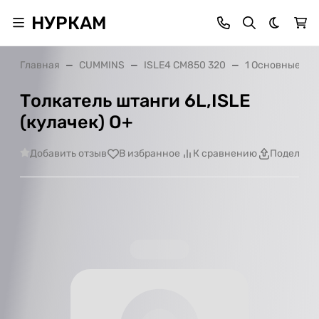
НУРКАМ
Темная 
Главная
CUMMINS
ISLE4 CM850 320
1 Основные де
Толкатель штанги 6L,ISLE
(кулачек) О+
Добавить отзыв
В избранное
К сравнению
Поделить