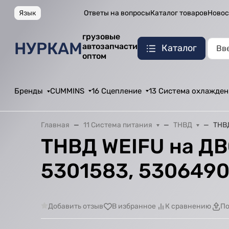
Язык
Ответы на вопросы
Каталог товаров
Новос
грузовые
НУРКАМ
автозапчасти
Каталог
оптом
Бренды
CUMMINS
16 Сцепление
13 Система охлажден
Главная
11 Система питания
ТНВД
ТНВД
ТНВД WEIFU на ДВ
5301583, 530649
Добавить отзыв
В избранное
К сравнению
По