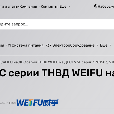
ти и статьи
Компания
Контакты
Еще
Набереж
ия
11 Система питания
37 Электрооборудование
Еще
 WEIFU на ДВС серии ТНВД WEIFU на ДВС L9.5L серии 5301583, 5
С серии ТНВД WEIFU на
0
делиться