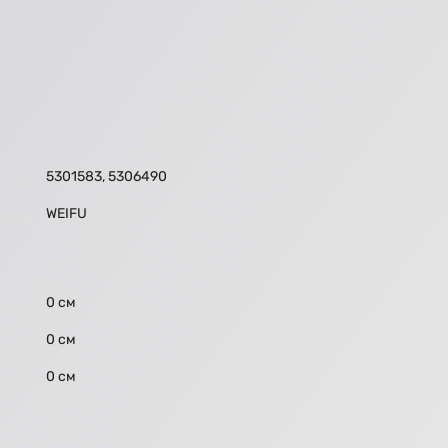
5301583, 5306490
WEIFU
0 см
0 см
0 см