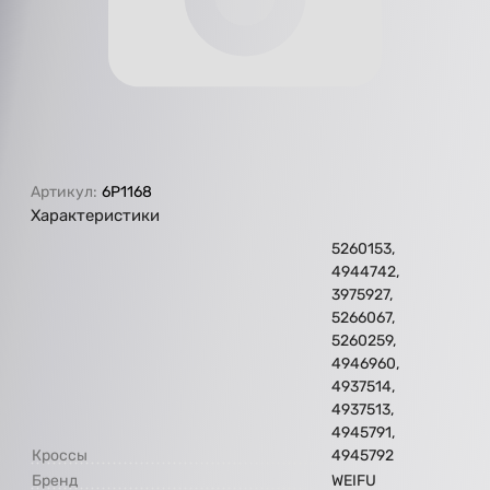
Артикул:
6P1168
Характеристики
5260153,
4944742,
3975927,
5266067,
5260259,
4946960,
4937514,
4937513,
4945791,
Кроссы
4945792
Бренд
WEIFU