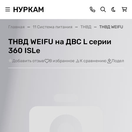
НУРКАМ
Темная 
Главная
11 Система питания
ТНВД
ТНВД WEIFU на Д
ТНВД WEIFU на ДВС L серии
360 ISLe
Добавить отзыв
В избранное
К сравнению
Поделить