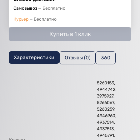
Самовывоз
Бесплатно
Курьер
Бесплатно
Купить в 1 клик
Характеристики
Отзывы (0)
360
5260153,
4944742,
3975927,
5266067,
5260259,
4946960,
4937514,
4937513,
4945791,
Кроссы