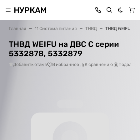
НУРКАМ
Темная 
Главная
11 Система питания
ТНВД
ТНВД WEIFU на 
ТНВД WEIFU на ДВС C серии
5332878, 5332879
Добавить отзыв
В избранное
К сравнению
Поделить