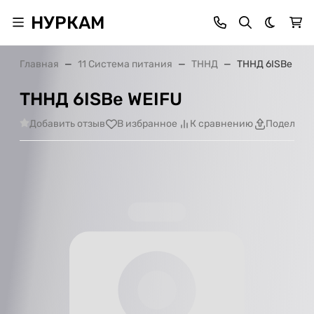
НУРКАМ
Темная 
Главная
11 Система питания
ТННД
ТННД 6ISBe WEI
ТННД 6ISBe WEIFU
Добавить отзыв
В избранное
К сравнению
Поделить