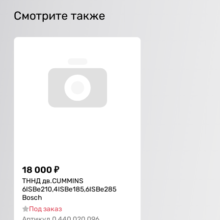
Смотрите также
18 000
₽
ТННД дв.CUMMINS
6ISBe210,4ISBe185,6ISBe285
Bosch
Под заказ
Артикул
0 440 020 096