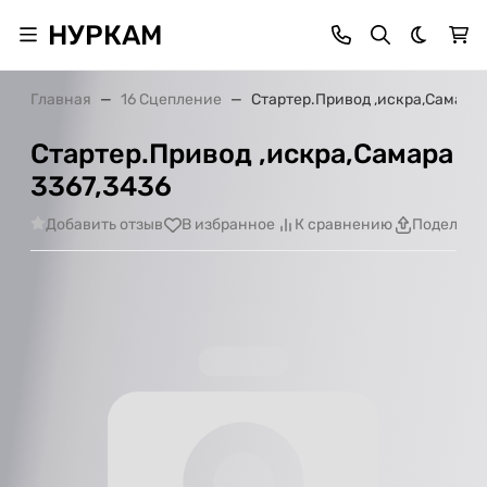
НУРКАМ
Темная 
Главная
16 Сцепление
Стартер.Привод ,искра,Самара 
Стартер.Привод ,искра,Самара
3367,3436
Добавить отзыв
В избранное
К сравнению
Поделить