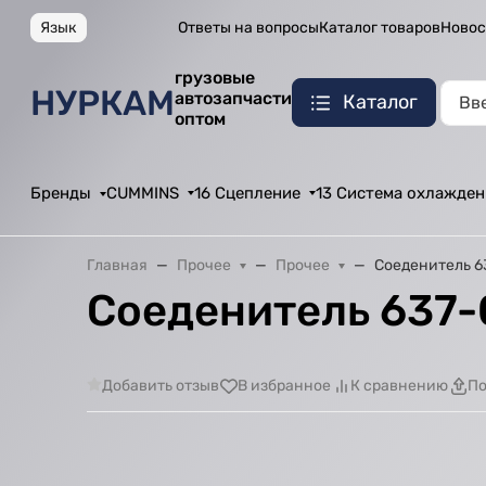
Язык
Ответы на вопросы
Каталог товаров
Новос
грузовые
НУРКАМ
автозапчасти
Каталог
оптом
Бренды
CUMMINS
16 Сцепление
13 Система охлажден
Главная
Прочее
Прочее
Соеденитель 6
Соеденитель 637-
Добавить отзыв
В избранное
К сравнению
По