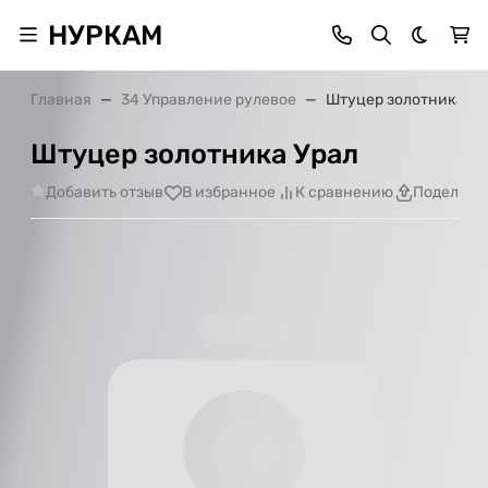
НУРКАМ
Темная 
Главная
34 Управление рулевое
Штуцер золотника Ур
Штуцер золотника Урал
Добавить отзыв
В избранное
К сравнению
Поделить