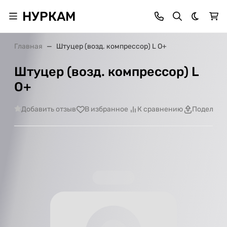
НУРКАМ
Темная 
Главная
Штуцер (возд. компрессор) L О+
Штуцер (возд. компрессор) L
О+
Добавить отзыв
В избранное
К сравнению
Поделить