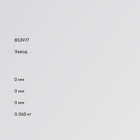
853977
Завод
0 мм
0 мм
0 мм
0.065 кг