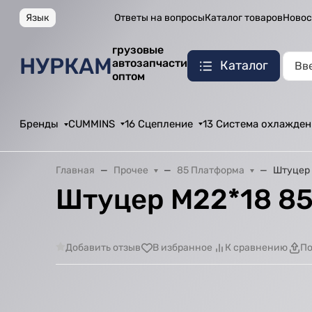
Язык
Ответы на вопросы
Каталог товаров
Новос
грузовые
НУРКАМ
автозапчасти
Каталог
оптом
Бренды
CUMMINS
16 Сцепление
13 Система охлажден
Главная
Прочее
85 Платформа
Штуцер 
Штуцер М22*18 85
Добавить отзыв
В избранное
К сравнению
По