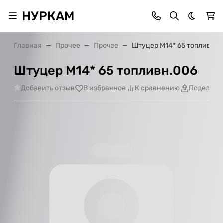
НУРКАМ
Темная 
Главная
Прочее
Прочее
Штуцер М14* 65 топливн.0
Штуцер М14* 65 топливн.006
Добавить отзыв
В избранное
К сравнению
Поделить