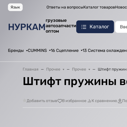
Язык
Ответы на вопросы
Каталог товаров
Новос
грузовые
НУРКАМ
автозапчасти
Каталог
оптом
Бренды
CUMMINS
16 Сцепление
13 Система охлажден
Главная
Прочее
Прочее
Штифт пружин
Штифт пружины в
Добавить отзыв
В избранное
К сравнению
По