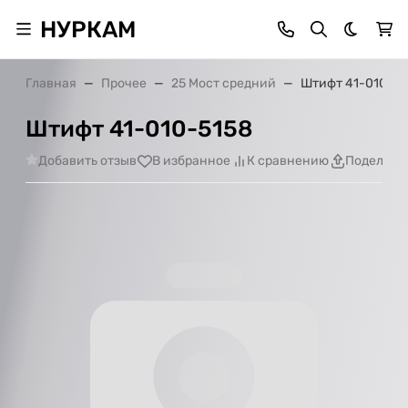
НУРКАМ
Темная 
Главная
Прочее
25 Мост средний
Штифт 41-010-51
Штифт 41-010-5158
Добавить отзыв
В избранное
К сравнению
Поделить