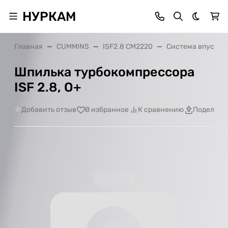
НУРКАМ
Темная 
Главная
CUMMINS
ISF2.8 CM2220
Система впуска 
Шпилька турбокомпрессора
ISF 2.8, О+
Добавить отзыв
В избранное
К сравнению
Поделить