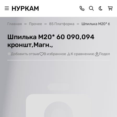
НУРКАМ
Темная 
Главная
Прочее
85 Платформа
Шпилька М20* 60 09
Шпилька М20* 60 090,094
кроншт,Магн.,
Добавить отзыв
В избранное
К сравнению
Поделить