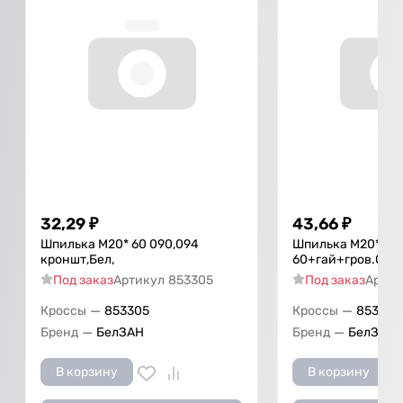
32,29
₽
43,66
₽
Шпилька М20* 60 090,094
Шпилька М20*
кроншт,Бел,
60+гай+гров.090к
Под заказ
Артикул
853305
Под заказ
Артик
—
—
Кроссы
853305
Кроссы
853305
—
—
Бренд
БелЗАН
Бренд
БелЗАН
В корзину
В корзину