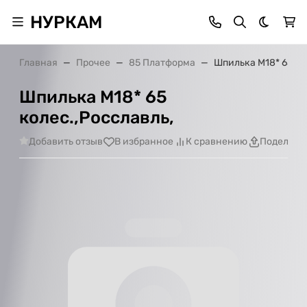
НУРКАМ
Темная 
Главная
Прочее
85 Платформа
Шпилька М18* 65 ко
Шпилька М18* 65
колес.,Росславль,
Добавить отзыв
В избранное
К сравнению
Поделить