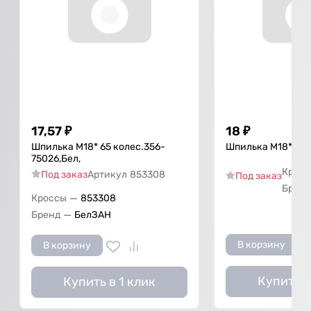
17,57
₽
18
₽
Шпилька М18* 65 колес.356-
Шпилька М18* 65 
75026,Бел,
Крос
Под заказ
Артикул
853308
Под заказ
Бренд
—
Кроссы
853308
—
Бренд
БелЗАН
В корзину
В корзину
Купить в
Купить в 1 клик