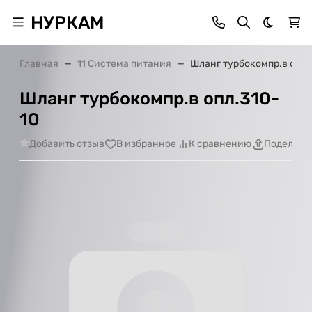
НУРКАМ
Темная 
Главная
11 Система питания
Шланг турбокомпр.в опл.
Шланг турбокомпр.в опл.310-
10
Добавить отзыв
В избранное
К сравнению
Поделить