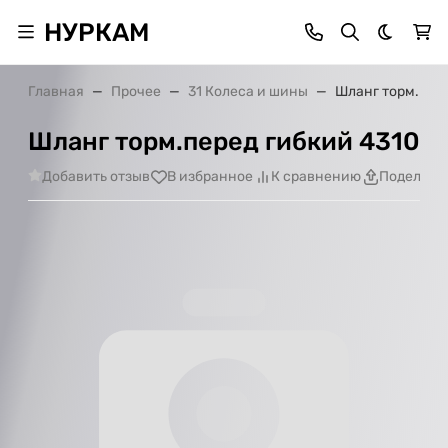
НУРКАМ
Темная 
Главная
Прочее
31 Колеса и шины
Шланг торм.пер
Шланг торм.перед гибкий 4310
Добавить отзыв
В избранное
К сравнению
Поделить