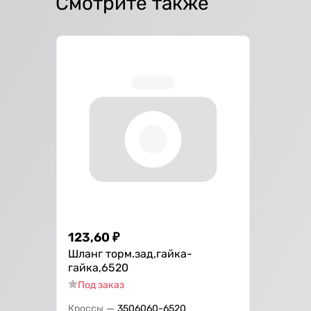
Смотрите также
123,60
₽
Шланг торм.зад,гайка-
гайка,6520
Под заказ
—
Кроссы
3506060-6520