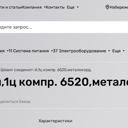
ти и статьи
Компания
Контакты
Еще
Набереж
ия
11 Система питания
37 Электрооборудование
Еще
Шланг соединит-й,1ц компр. 6520,металокорд,
,1ц компр. 6520,метал
Завод
делиться
Характеристики