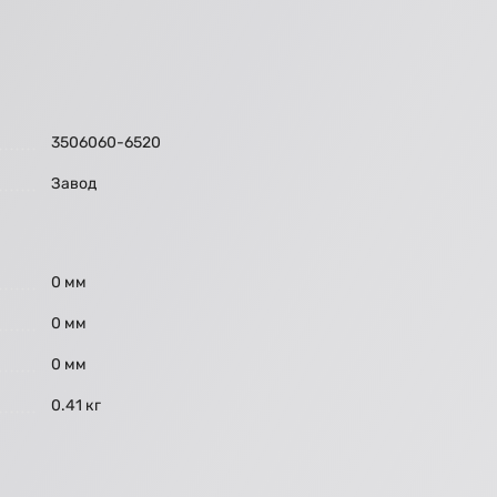
3506060-6520
Завод
0 мм
0 мм
0 мм
0.41 кг