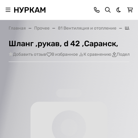
НУРКАМ
Темная 
Главная
Прочее
81 Вентиляция и отопление
Шланг 
Шланг ,рукав, d 42 ,Саранск,
Добавить отзыв
В избранное
К сравнению
Поделить