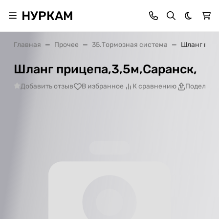
НУРКАМ
Темная 
Главная
Прочее
35.Тормозная система
Шланг приц
Шланг прицепа,3,5м,Саранск,
Добавить отзыв
В избранное
К сравнению
Поделить