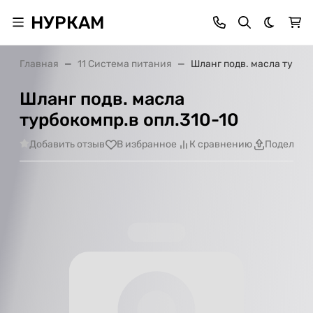
НУРКАМ
Темная 
Главная
11 Система питания
Шланг подв. масла турбо
Шланг подв. масла
турбокомпр.в опл.310-10
Добавить отзыв
В избранное
К сравнению
Поделить