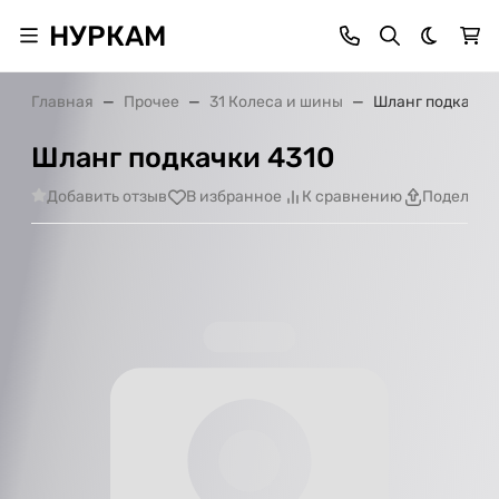
НУРКАМ
Темная 
Главная
Прочее
31 Колеса и шины
Шланг подкачки
Шланг подкачки 4310
Добавить отзыв
В избранное
К сравнению
Поделить