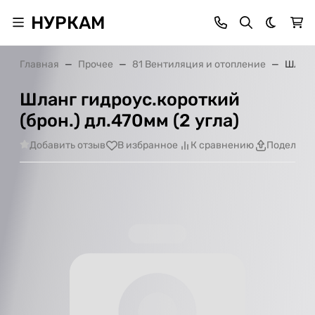
НУРКАМ
Темная 
Главная
Прочее
81 Вентиляция и отопление
Шланг 
Шланг гидроус.короткий
(брон.) дл.470мм (2 угла)
Добавить отзыв
В избранное
К сравнению
Поделить