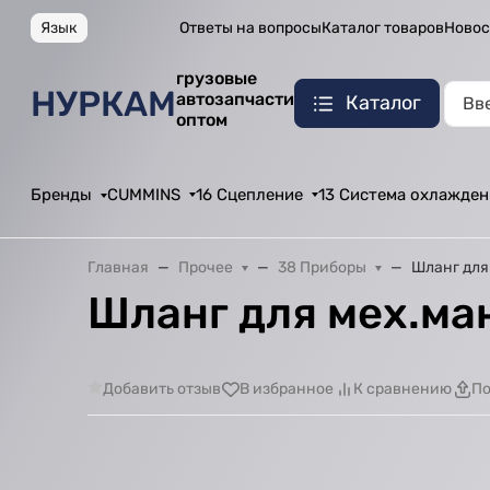
Язык
Ответы на вопросы
Каталог товаров
Новос
грузовые
НУРКАМ
автозапчасти
Каталог
оптом
Бренды
CUMMINS
16 Сцепление
13 Система охлажден
Главная
Прочее
38 Приборы
Шланг для
Шланг для мех.ман
Добавить отзыв
В избранное
К сравнению
По