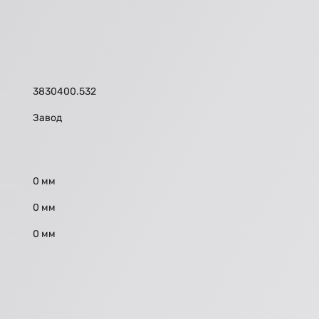
3830400.532
Завод
0 мм
0 мм
0 мм