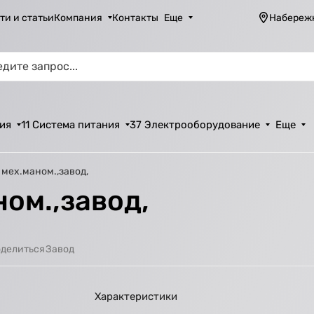
ти и статьи
Компания
Контакты
Еще
Набереж
ия
11 Система питания
37 Электрооборудование
Еще
 мех.маном.,завод,
ом.,завод,
Завод
делиться
Характеристики