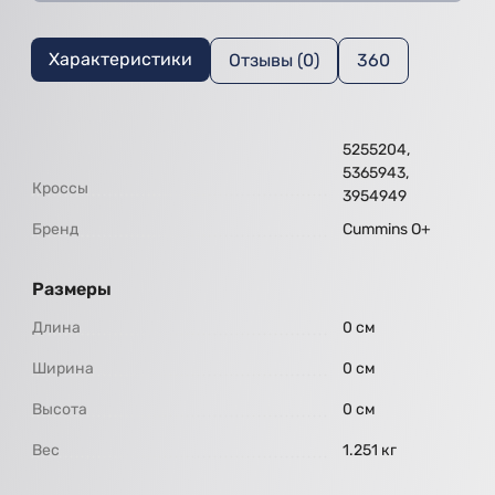
Характеристики
Отзывы (0)
360
5255204,
5365943,
Кроссы
3954949
Бренд
Cummins O+
Размеры
Длина
0 см
Ширина
0 см
Высота
0 см
Вес
1.251 кг