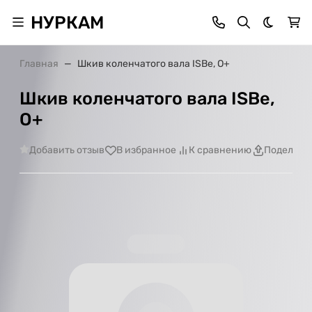
НУРКАМ
Темная 
Главная
Шкив коленчатого вала ISBe, О+
Шкив коленчатого вала ISBe,
О+
Добавить отзыв
В избранное
К сравнению
Поделить