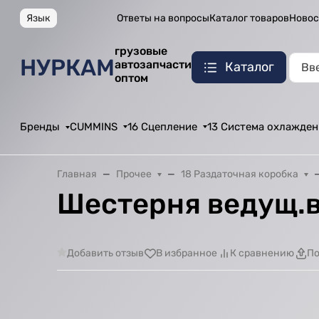
Язык
Ответы на вопросы
Каталог товаров
Новос
грузовые
НУРКАМ
автозапчасти
Каталог
оптом
Бренды
CUMMINS
16 Сцепление
13 Система охлажден
Главная
Прочее
18 Раздаточная коробка
Шестерня ведущ.ва
Добавить отзыв
В избранное
К сравнению
По