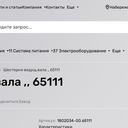
ти и статьи
Компания
Контакты
Еще
Набереж
ия
11 Система питания
37 Электрооборудование
Еще
Шестерня ведущ.вала ,, 65111
ла ,, 65111
Завод
делиться
Артикул:
1802034-00.65111
Характеристики