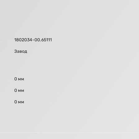
1802034-00.65111
Завод
0 мм
0 мм
0 мм